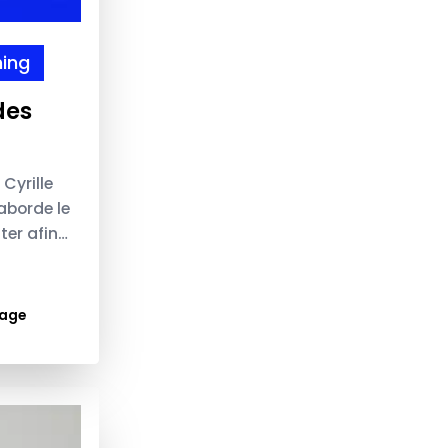
ing
des
 Cyrille
aborde le
er afin
hérents.
age
h