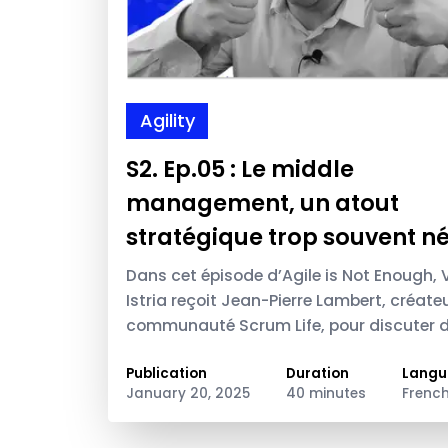
Agility
S2. Ep.05 : Le middle
management, un atout
stratégique trop souvent n
Dans cet épisode d’Agile is Not Enough, 
Istria reçoit Jean-Pierre Lambert, créateu
communauté Scrum Life, pour discuter d
aussi essentiel que souvent mal compris :
du middle management.
Publication
Duration
Langu
January 20, 2025
40 minutes
Frenc