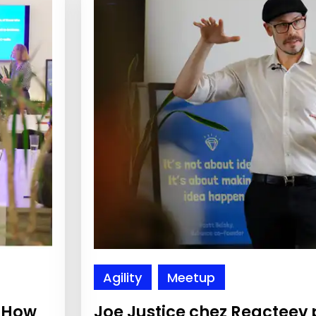
Agility
Meetup
 How
Joe Justice chez Reacteev 