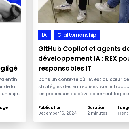
IA
Craftsmanship
GitHub Copilot et agents d
développement IA : REX pou
égligé
responsables IT
Valentin
Dans un contexte où l’IA est au cœur d
r de la
stratégies des entreprises, son introdu
’un sujet
les processus de développement logiciel
 le rôle
des…
age
Publication
Duration
Lang
h
December 16, 2024
2 minutes
Fren