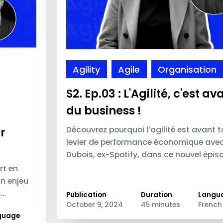
Agility
Agile
Organisation
S2. Ep.03 : L'Agilité, c'est av
du business !
Découvrez pourquoi l’agilité est avant t
r
levier de performance économique ave
Dubois, ex-Spotify, dans ce nouvel épis
de Agile is not Enough.
rt en
un enjeu
s
Publication
Duration
Langu
October 9, 2024
45 minutes
French
guage