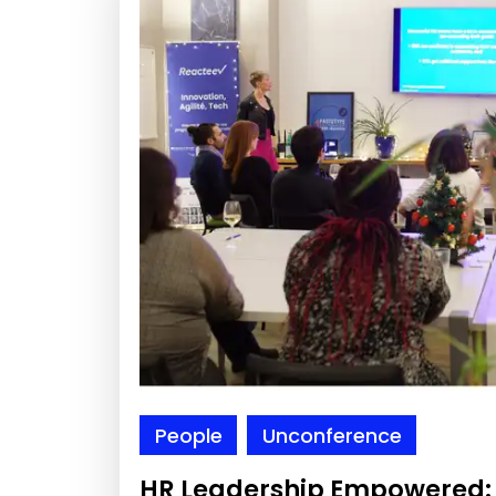
People
Unconference
HR Leadership Empowered: