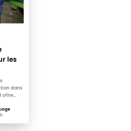
e
r les
es
ction dans
 offre
uage
ch