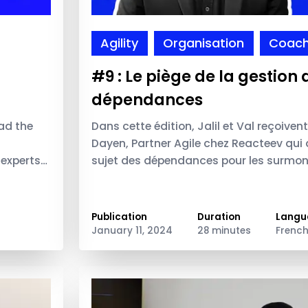
Agility
Organisation
Coach
#9 : Le piège de la gestion 
dépendances
ad the
Dans cette édition, Jalil et Val reçoivent
Dayen, Partner Agile chez Reacteev qui 
 experts
sujet des dépendances pour les surmont
de se détacher des différents risques in
Publication
Duration
Langu
January 11, 2024
28 minutes
Frenc