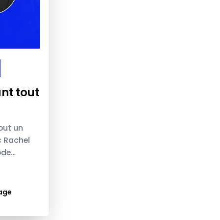
ant tout
out un
c Rachel
ode
age