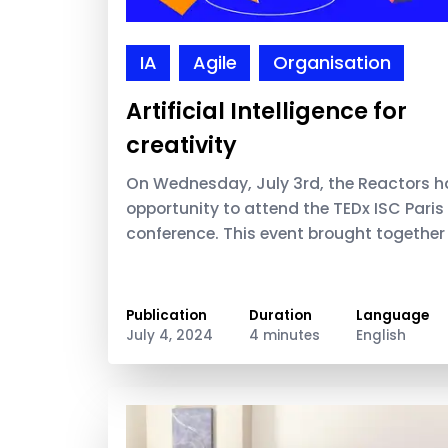
IA
Agile
Organisation
Artificial Intelligence for
creativity
On Wednesday, July 3rd, the Reactors h
opportunity to attend the TEDx ISC Paris
conference. This event brought together
from…
Publication
Duration
Language
July 4, 2024
4 minutes
English