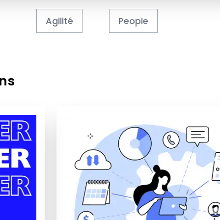
Agilité
People
ons