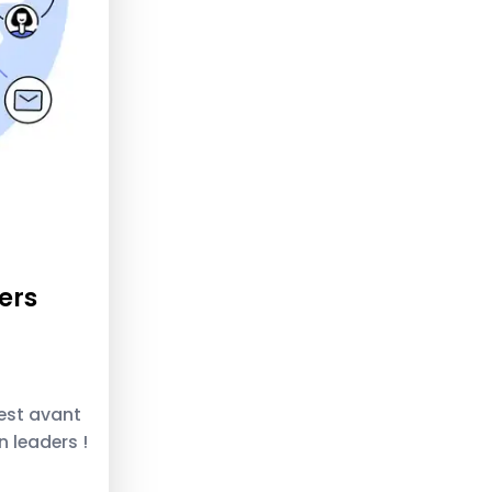
ers
’est avant
 leaders !