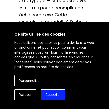
prototypage — et coopère avec
les autres pour accomplir une
tâche complexe. Cette
dynamique reproduit, à l’échelle
logicielle, l’organisation d’une
Ce site utilise des cookies
équipe projet humaine. Les
agents échangent entre eux,
Nous utilisons des cookies pour aider le site web
à fonctionner et pour savoir comment vous
s’ajustent mutuellement,
interagissez avec lui. Nous n’utiliserons les
identifient les blocages et
cookies que si vous y consentez en cliquant sur
"Accepter". Vous pouvez également gérer vos
réorganisent leurs priorités en
préférences en matière de cookies.
temps réel. Ces
technologies
cognitives
peuvent automatiser
Personnaliser
des processus entiers, de la
recherche stratégique à la
Refuser
Accepter
production opérationnelle, tout
en maintenant une logique de